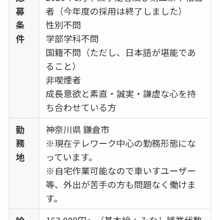
募
者（今年度の採用は終了しました）
条
性別不問
件
学部学科不問
国籍不問（ただし、日本語が堪能であ
ること）
非喫煙者
成長意欲と素直・誠実・謙虚な心を持
ち合わせている方
勤
神奈川県 鎌倉市
務
※現在テレワーク中心の勤務形態にな
地
っています。
※自宅作業可能なので車いすユーザー
等、外出が苦手の方も問題なく働けま
す。