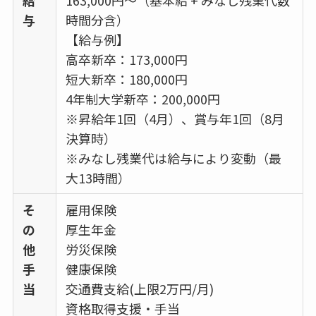
給
163,000円～（基本給 + みなし残業代数
与
時間分含）
【給与例】
高卒新卒：173,000円
短大新卒：180,000円
4年制大学新卒：200,000円
※昇給年1回（4月）、賞与年1回（8月
決算時）
※みなし残業代は給与により変動（最
大13時間）
そ
雇用保険
の
厚生年金
他
労災保険
手
健康保険
当
交通費支給(上限2万円/月)
資格取得支援・手当